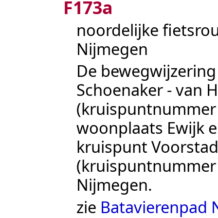
F173a
noordelijke fietsro
Nijmegen
De bewegwijzering 
Schoenaker - van 
(kruispuntnumme
woonplaats Ewijk e
kruispunt
Voorstad
(kruispuntnumme
Nijmegen
.
zie
Batavierenpad 