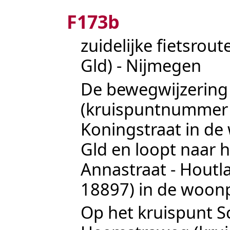
F173b
zuidelijke fietsro
Gld) -
Nijmegen
De bewegwijzering 
(kruispuntnumme
Koningstraat in d
Gld en loopt naar 
Annastraat
-
Houtl
18897
) in de woon
Op het kruispunt S