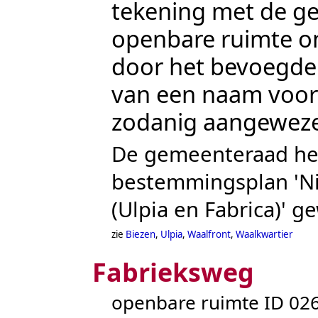
tekening met de g
openbare ruimte on
door het bevoegde 
van een naam voorz
zodanig aangewez
De gemeenteraad hee
bestemmingsplan 'Ni
(Ulpia en Fabrica)' g
zie
Biezen
,
Ulpia
,
Waalfront
,
Waalkwartier
Fabrieksweg
openbare ruimte ID 0