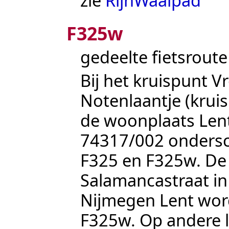
zie
RijnWaalpad
F325w
gedeelte fietsrout
Bij het kruispunt V
Notenlaantje (kr
de woonplaats
Len
74317/002
ondersc
F325
en F325w. De w
Salamancastraat
in
Nijmegen Lent
word
F325w. Op andere l