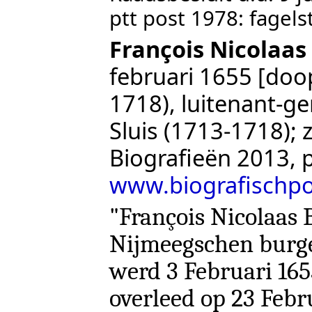
ptt post 1978: fagels
François Nicolaas
februari 1655 [doop
1718),
luitenant-g
Sluis (1713-1718); 
Biografieën 2013
,
www.biografischpor
"François Nicolaas 
Nijmeegschen burge
werd 3 Februari 16
overleed op 23 Febr