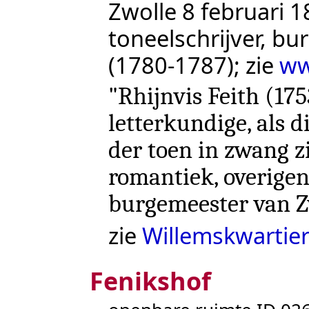
Zwolle 8 februari 18
toneelschrijver, b
(1780-1787); zie
ww
"Rhijnvis Feith (17
letterkundige, als 
der toen in zwang z
romantiek, overigen
burgemeester van Zw
zie
Willemskwartie
Fenikshof