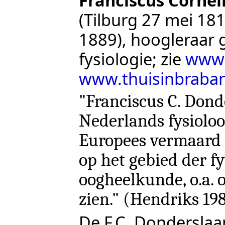
Franciscus Cornel
(Tilburg 27 mei 18
1889), hoogleraar
fysiologie; zie
www.
www.thuisinbraban
"Franciscus C. Dond
Nederlands fysioloo
Europees vermaard 
op het gebied der fy
oogheelkunde, o.a. o
zien." (
Hendriks 19
De F.C. Donderslaa