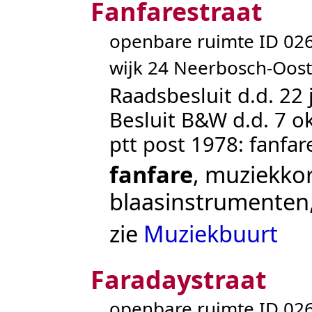
Fanfarestraat
openbare ruimte ID 0
wijk 24 Neerbosch-Oost
Raadsbesluit d.d. 22 
Besluit B&W d.d. 7 o
ptt post 1978: fanfar
fanfare
, muziekko
blaasinstrumenten
zie
Muziekbuurt
Faradaystraat
openbare ruimte ID 0