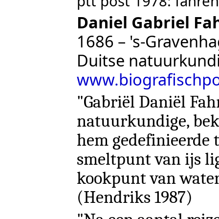
ptt post 1978: fahren
Daniel Gabriel Fa
1686 – 's-Gravenha
Duitse natuurkundig
www.biografischpor
"Gabriël Daniël Fah
natuurkundige, be
hem gedefinieerde 
smeltpunt van ijs lig
kookpunt van water 
(
Hendriks 1987
)