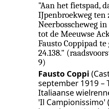
"Aan het fietspad, d
IJpenbroekweg ten 
Neerbosscheweg in z
tot de Meeuwse Ack
Fausto Coppipad te 
24.138." (raadsvoors
9)
Fausto Coppi
(Cast
september 1919 – T
Italiaanse wielrenn
'Il Campionissimo'