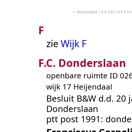
<
beginpagina
|
0-9
A
B
C
D
E
F
G
F
zie
Wijk F
F.C. Donderslaan
openbare ruimte ID 0
wijk 17 Heijendaal
Besluit B&W d.d. 20 j
Donderslaan
ptt post 1991: donder