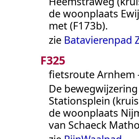
Heemstraweg (kr
de woonplaats Ewij
met (F173b).
zie
Batavierenpad 
F325
fietsroute Arnhem 
De bewegwijzering 
Stationsplein
(kru
de woonplaats
Nij
van Schaeck Matho