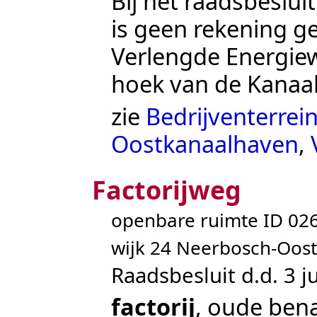
Bij het
raadsbeslui
is geen rekening g
Verlengde Energie
hoek van de
Kanaal
zie
Bedrijventerrei
Oostkanaalhaven
,
Factorijweg
openbare ruimte ID 0
wijk 24 Neerbosch-Oost
Raadsbesluit d.d. 3 j
factorij
, oude ben