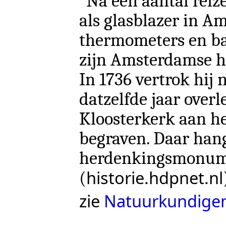
"Na een aantal reize
als glasblazer in 
thermometers en ba
zijn Amsterdamse hui
In 1736 vertrok hij
datzelfde jaar overle
Kloosterkerk aan h
begraven. Daar hang
herdenkingsmonume
historie.hdpnet.nl
(
zie
Natuurkundige