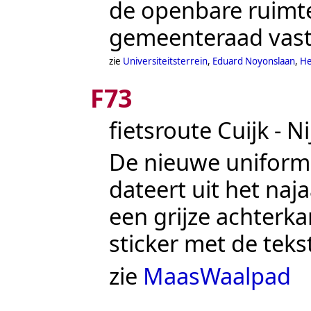
de openbare ruimte
gemeenteraad vast
zie
Universiteitsterrein
,
Eduard Noyonslaan
,
He
F73
fietsroute Cuijk -
N
De nieuwe uniform
dateert uit het naj
een grijze achterka
sticker met de tekst
zie
MaasWaalpad