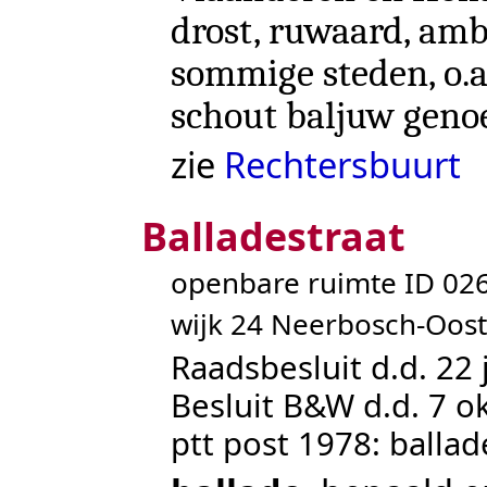
drost, ruwaard, am
sommige steden, o.a
schout baljuw geno
zie
Rechtersbuurt
Balladestraat
openbare ruimte ID 0
wijk 24 Neerbosch-Oost
Raadsbesluit d.d. 22 
Besluit B&W d.d. 7 o
ptt post 1978: ballad