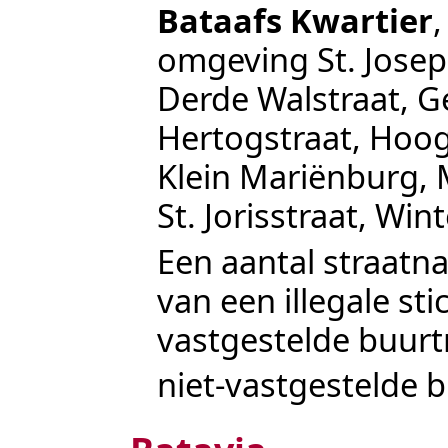
Bataafs Kwartier
omgeving
St. Jose
Derde Walstraat
,
G
Hertogstraat
,
Hoog
Klein Mariënburg
,
St. Jorisstraat
,
Wint
Een aantal straatn
van een illegale sti
vastgestelde buur
niet-vastgestelde 