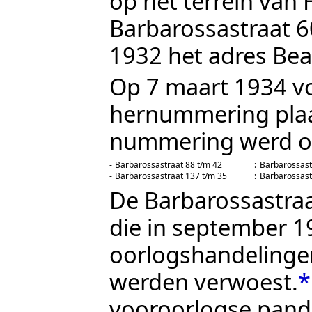
op het terrein van
Barbarossastraat 6
1932 het adres
Bea
Op 7 maart 1934 v
hernummering plaa
nummering werd o
-
Barbarossastraat 88 t/m 42
:
Barbarossast
-
Barbarossastraat 137 t/m 35
:
Barbarossast
De Barbarossastraa
die in september 1
oorlogshandelingen
werden verwoest.
*
vooroorlogse pand