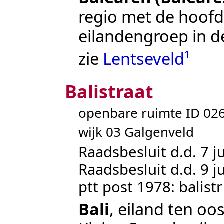
regio met de hoofd
eilandengroep in d
zie
Lentseveld¹
Balistraat
openbare ruimte ID 0
wijk 03 Galgenveld
Raadsbesluit d.d. 7 ju
Raadsbesluit d.d. 9 ju
ptt post 1978: balistr
Bali
, eiland ten oo