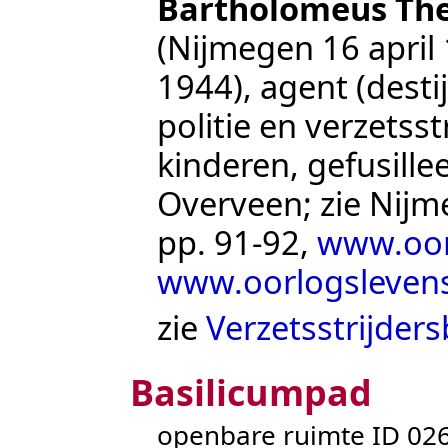
Bartholomeus The
(Nijmegen 16 april
1944), agent (dest
politie en verzetsst
kinderen, gefusillee
Overveen; zie
Nijm
pp. 91-92
,
www.oor
www.oorlogslevens
zie
Verzetsstrijder
Basilicumpad
openbare ruimte ID 0