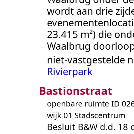
wordt aan drie zij
evenementen­locati
23.415
m²) die ond
Waalbrug
doorloop
niet-vastgestelde 
Rivierpark
Bastionstraat
openbare ruimte ID 0
wijk 01 Stadscentrum
Besluit B&W d.d. 18 