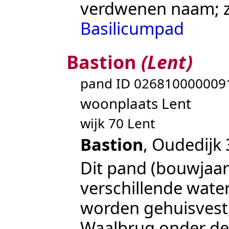
verdwenen naam; 
Basilicumpad
Bastion
(Lent)
pand ID 026810000009
woonplaats Lent
wijk 70 Lent
Bastion
,
Oudedijk
Dit pand (bouwjaa
verschillende wate
worden gehuisvest,
Waalbrug
onder d