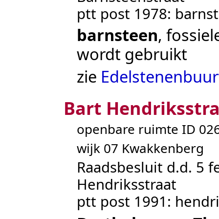
ptt post 1978: barns
barnsteen
, fossie
wordt gebruikt
zie
Edelstenenbuur
Bart Hendriksstr
openbare ruimte ID 0
wijk 07 Kwakkenberg
Raadsbesluit d.d. 5 f
Hendriksstraat
ptt post 1991: hendri