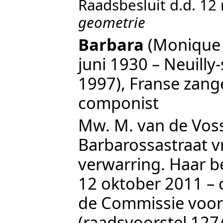
Raadsbesluit d.d. 1
geometrie
Barbara
(Monique A
juni 1930 – Neuill
1997), Franse zange
componist
Mw. M. van de Vos
Barbarossastraat
v
verwarring. Haar b
12 oktober 2011
– 
de Commissie voor
(raadsvoorstel 127/