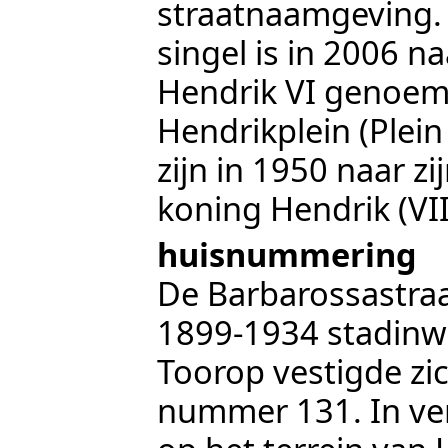
straatnaamgeving
singel
is in 2006 na
Hendrik VI genoem
Hendrikplein
(
Plein
zijn in 1950 naar z
koning Hendrik (VI
huisnummering
De Barbarossastraa
1899-1934 stadin
Toorop vestigde zic
nummer 131. In v