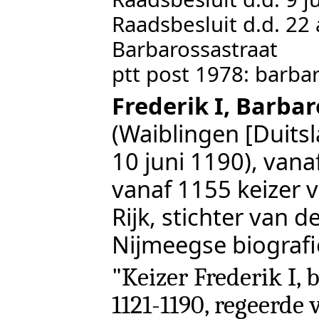
Raadsbesluit d.d. 22
Barbarossastraat
ptt post 1978: barba
Frederik I, Barba
(Waiblingen [Duitsl
10 juni 1190), van
vanaf 1155 keizer 
Rijk, stichter van d
Nijmeegse biograf
"Keizer Frederik I,
1121-1190, regeerde v