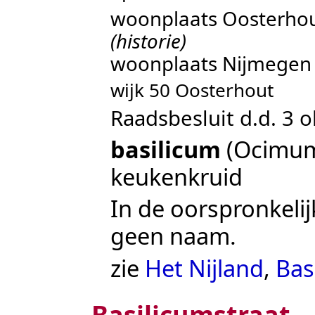
woonplaats Oosterho
(historie)
woonplaats Nijmege
wijk 50 Oosterhout
Raadsbesluit d.d. 3 
basilicum
(Ocimum 
keukenkruid
In de oorspronkeli
geen naam.
zie
Het Nijland
,
Bas
Basilicumstraat