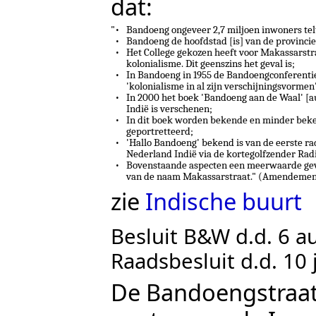
dat:
"
•
Bandoeng ongeveer 2,7 miljoen inwoners tel
•
Bandoeng de hoofdstad [is] van de provincie
•
Het College gekozen heeft voor Makassarstr
kolonialisme. Dit geenszins het geval is;
•
In Bandoeng in 1955 de Bandoengconferentie
'kolonialisme in al zijn verschijningsvormen
•
In 2000 het boek 'Bandoeng aan de Waal' [a
Indië is verschenen;
•
In dit boek worden bekende en minder bek
geportretteerd;
•
'Hallo Bandoeng' bekend is van de eerste r
Nederland Indië via de kortegolfzender Rad
•
Bovenstaande aspecten een meerwaarde geve
van de naam Makassarstraat." (Amendement
zie
Indische buurt
Besluit B&W d.d. 6 a
Raadsbesluit d.d. 10 
De Bandoengstraat