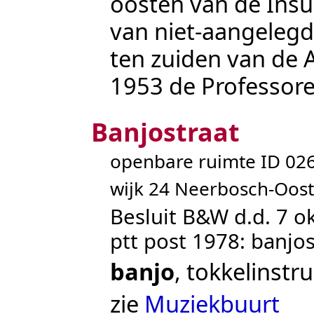
oosten van de
Insu
van niet-aangelegd
ten zuiden van de
A
1953 de
Professor
Banjostraat
openbare ruimte ID 0
wijk 24 Neerbosch-Oost
Besluit B&W d.d. 7 o
ptt post 1978: banjos
banjo
, tokkelinst
zie
Muziekbuurt