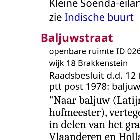
Kleine Soenda-eila
zie
Indische buurt
Baljuwstraat
openbare ruimte ID 0
wijk 18 Brakkenstein
Raadsbesluit d.d. 12 
ptt post 1978: baljuw
"Naar baljuw (Latijn
hofmeester), verteg
in delen van het gr
Vlaanderen en Holl