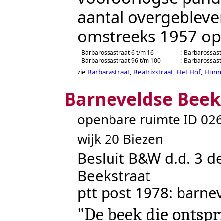
aantal overgebleve
omstreeks 1957 o
-
Barbarossastraat 6 t/m 16
:
Barbarossast
-
Barbarossastraat 96 t/m 100
:
Barbarossast
zie
Barbarastraat
,
Beatrixstraat
,
Het Hof
,
Hunn
Barneveldse Beek
openbare ruimte ID 0
wijk 20 Biezen
Besluit B&W d.d. 3 
Beekstraat
ptt post 1978: barne
"De beek die ontsp