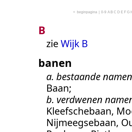
<
beginpagina
|
0-9
A
B
C
D
E
F
G
B
zie
Wijk B
banen
a. bestaande namen
Baan
;
b. verdwenen namen
Kleefschebaan
,
Mo
Nijmeegsebaan
,
Ou